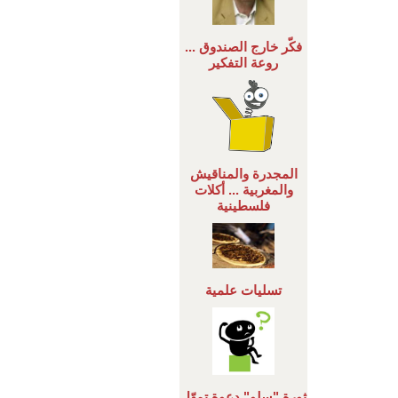
فكّر خارج الصندوق ...
روعة التفكير
المجدرة والمناقيش
والمغربية ... أكلات
فلسطينية
تسليات علمية
ثورة "سلو" دعوة تمهّل