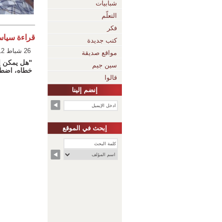
شبابيات
التعلّم
فكر
قراءة سياس
كتب جديدة
26 شباط 2012
مواقع صديقة
"هل يمكن إع
سين جيم
خطاه، اضطرو
قالوا
إنضم إلينا
إبحث في الموقع