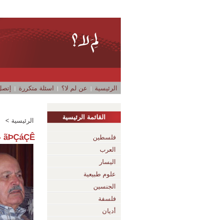
الرئيسية
عن لم لا؟
اسئلة متكررة
إتصل 
القائمة الرئيسية
الرئيسية >
ãÞÇáÇÊ عبد المجيد حمدان
فلسطين
العرب
اليسار
علوم طبيعية
الجنسين
فلسفة
أديان