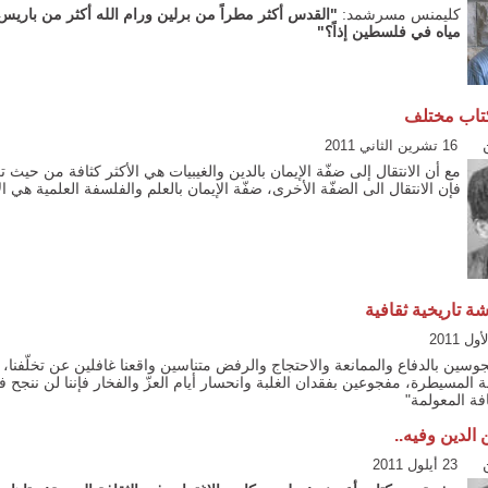
كليمنس مسرشمد:
"القدس أكثر مطراً من برلين ورام الله أكثر من باريس!
مياه في فلسطين إذاً؟"
تاب مختلف
16 تشرين الثاني 2011
مع أن الانتقال إلى ضفّة الإيمان بالدين والغيبيات هي الأكثر كثافة من حيث تع
فإن الانتقال الى الضفّة الأخرى، ضفّة الإيمان بالعلم والفلسفة العلمية هي الأ
 تاريخية ثقافية
هجوسين بالدفاع والممانعة والاحتجاج والرفض متناسين واقعنا غافلين عن تخلّفنا،
 المسيطرة، مفجوعين بفقدان الغلبة وانحسار أيام العزّ والفخار فإننا لن ننجح 
فة المعولمة"
 الدين وفيه..
23 أيلول 2011