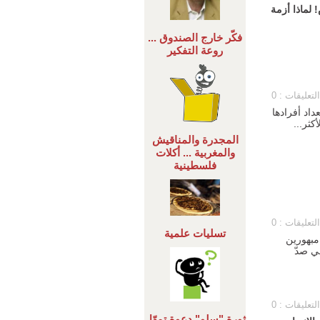
 لماذا أزمة
فكّر خارج الصندوق ...
روعة التفكير
التعليقات : 0
داد أفرادها
كثر...
المجدرة والمناقيش
والمغربية ... أكلات
فلسطينية
التعليقات : 0
تسليات علمية
 مبهورين
في صدّ
التعليقات : 0
ثورة "سلو" دعوة تمهّل