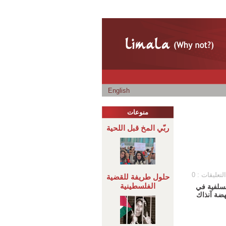
English
منوعات
ربّي المخ قبل اللحية
التعليقات : 0
حلول طريفة للقضية
الفلسطينية
لسلفية في
هضة آنذاك