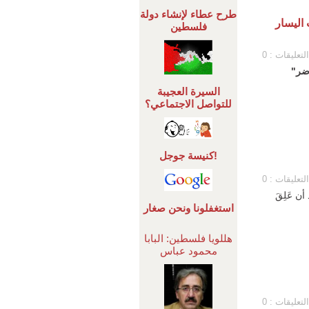
طرح عطاء لإنشاء دولة
 اليسار
فلسطين
التعليقات : 0
اضر"
السيرة العجيبة
للتواصل الاجتماعي؟
كنيسة جوجل!
التعليقات : 0
ن عَلِقَ
استغفلونا ونحن صغار
هللويا فلسطين: البابا
محمود عباس
التعليقات : 0