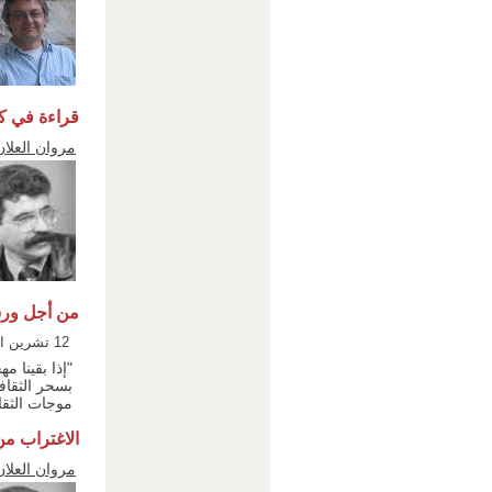
قراءة في ك
مروان العلان
من أجل ورشة
12 تشرين الأول 2011
"إذا بقينا م
بسحر الثقافة
موجات الثقا
الاغتراب من
مروان العلان