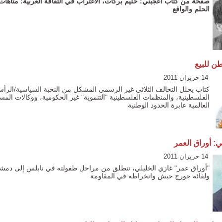
صفحة من كتاب أعجبني: حليم بركات، الاغتراب في الثقافة العربية: متاهات 
الحلم والواقع
 للبيع
14 حزيران 2011
كتاب يحلل التحالف الثلاثي غير الرسمي المشكل من النخبة السياسية/الرأس
الفلسطينية، والمنظمات الفلسطينية "التنموية" غير الحكومية، ووكالات الم
العالمية عابرة الحدود الوطنية
ي: أوراق العمر
14 حزيران 2011
"أوراق عمر" غازي الخليلي، تنطلق من مراحل طفولته في نابلس إلى دمش
ولقائه جورج حبش وانخراطه في المقاومة