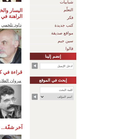
شبابيات
التعلّم
اليسار والخ
الراهنة في أ
فكر
داود تلحمي
كتب جديدة
مواقع صديقة
سين جيم
قالوا
إنضم إلينا
قراءة في ك
إبحث في الموقع
مروان العلان
آخر شفّة...