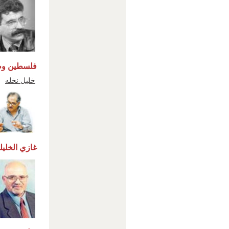
فلسطين وطن
خليل نخله
غازي الخليل