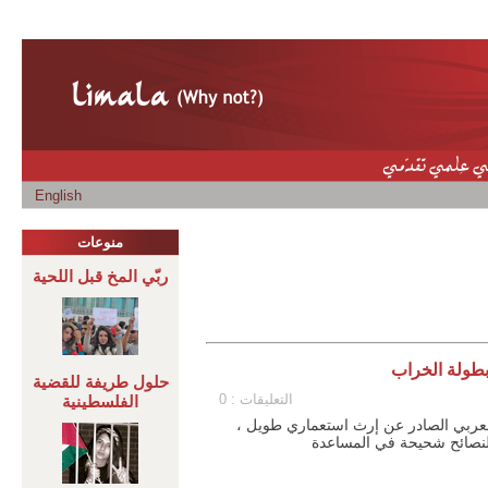
English
منوعات
ربّي المخ قبل اللحية
طولة الخراب
حلول طريفة للقضية
التعليقات : 0
الفلسطينية
ب ثلاثة: التخلّف العربي الصادر عن إرث استعماري طويل ،
النصائح شحيحة في المساعدة