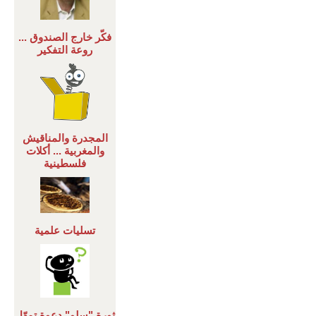
فكّر خارج الصندوق ...
روعة التفكير
المجدرة والمناقيش
والمغربية ... أكلات
فلسطينية
تسليات علمية
ثورة "سلو" دعوة تمهّل